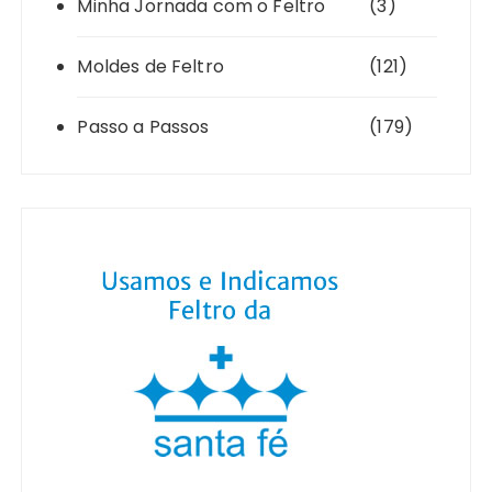
Minha Jornada com o Feltro
(3)
Moldes de Feltro
(121)
Passo a Passos
(179)