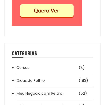
CATEGORIAS
Cursos
(8)
Dicas de Feltro
(183)
Meu Negócio com Feltro
(52)