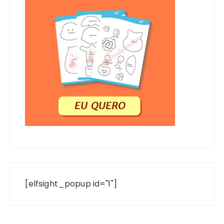
[elfsight_popup id="1"]