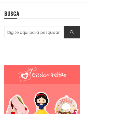
BUSCA