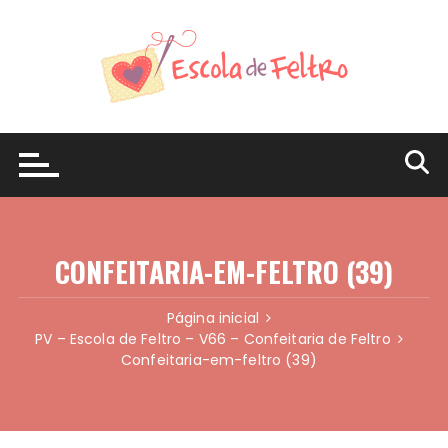
Ir
para
o
conteúdo
CONFEITARIA-EM-FELTRO (39)
Página inicial
PV – Escola de Feltro – V66 – Confeitaria de Feltro
Confeitaria-em-feltro (39)