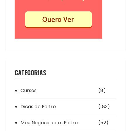
CATEGORIAS
Cursos
(8)
Dicas de Feltro
(183)
Meu Negócio com Feltro
(52)