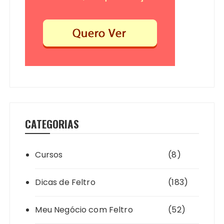
CATEGORIAS
Cursos
(8)
Dicas de Feltro
(183)
Meu Negócio com Feltro
(52)