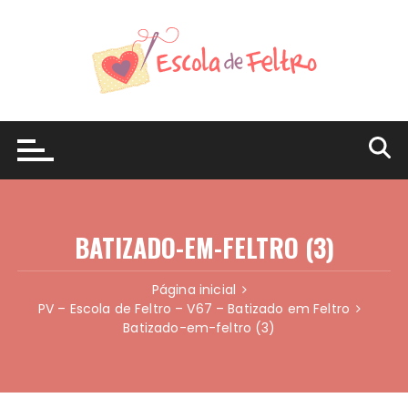
Ir
para
o
conteúdo
BATIZADO-EM-FELTRO (3)
Página inicial
PV – Escola de Feltro – V67 – Batizado em Feltro
Batizado-em-feltro (3)