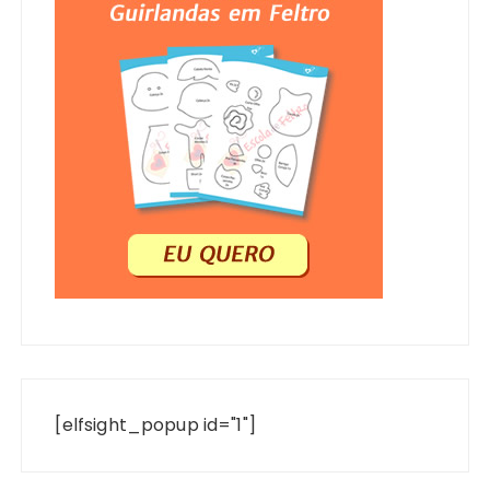
[elfsight_popup id="1"]