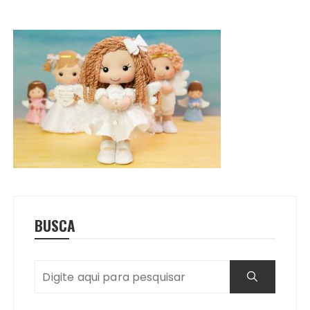
BUSCA