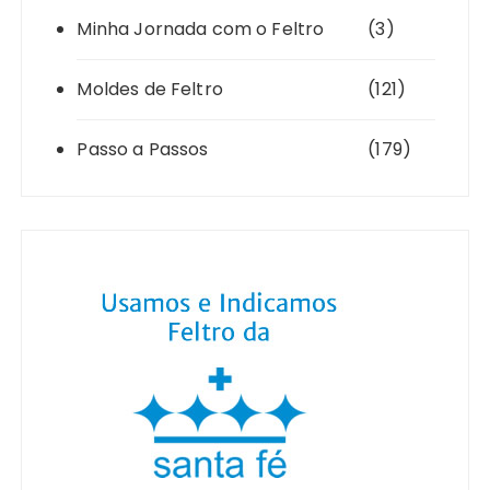
Minha Jornada com o Feltro
(3)
Moldes de Feltro
(121)
Passo a Passos
(179)