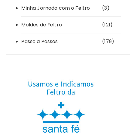
Minha Jornada com o Feltro
(3)
Moldes de Feltro
(121)
Passo a Passos
(179)