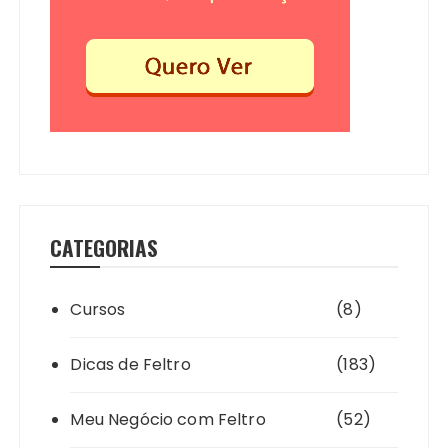
CATEGORIAS
Cursos
(8)
Dicas de Feltro
(183)
Meu Negócio com Feltro
(52)