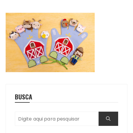
BUSCA