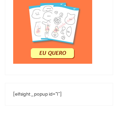
[elfsight_popup id="1"]