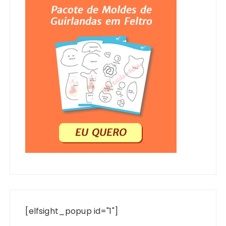
[elfsight_popup id="1"]