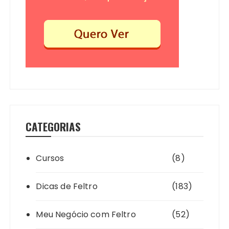
CATEGORIAS
Cursos
(8)
Dicas de Feltro
(183)
Meu Negócio com Feltro
(52)