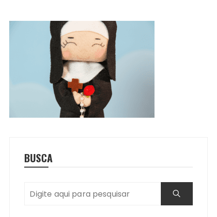
BUSCA