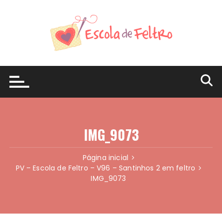
Ir
para
o
conteúdo
IMG_9073
Página inicial
PV – Escola de Feltro – V96 – Santinhos 2 em feltro
IMG_9073