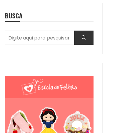
BUSCA