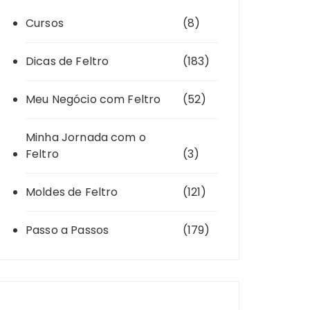
Cursos
(8)
Dicas de Feltro
(183)
Meu Negócio com Feltro
(52)
Minha Jornada com o
Feltro
(3)
Moldes de Feltro
(121)
Passo a Passos
(179)