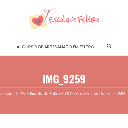
► CURSO DE ARTESANATO EM FELTRO
IMG_9259
IMG_
 inicial
PV – Escola de Feltro – V97 – Arco-Íris em feltro