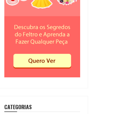
CATEGORIAS