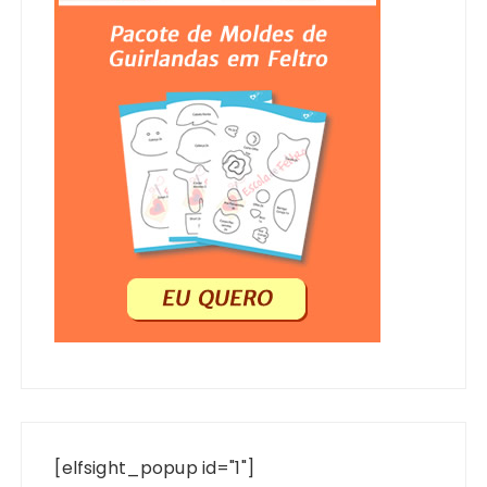
[elfsight_popup id="1"]