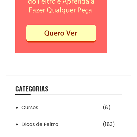
CATEGORIAS
Cursos
(8)
Dicas de Feltro
(183)