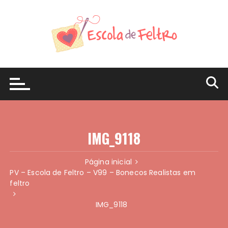
Ir
para
o
conteúdo
IMG_9118
Página inicial
PV – Escola de Feltro – V99 – Bonecos Realistas em
feltro
IMG_9118