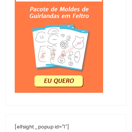
[elfsight_popup id="1"]