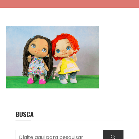
BUSCA