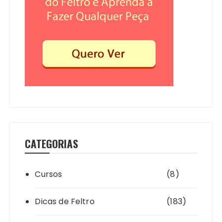
CATEGORIAS
Cursos
(8)
Dicas de Feltro
(183)