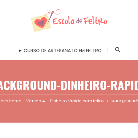
► CURSO DE ARTESANATO EM FELTRO
ACKGROUND-DINHEIRO-RAPI
background-
ova home – Versão 4 – Dinheiro rápido com feltro