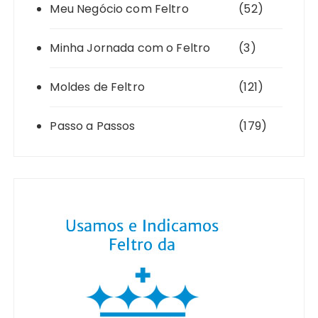
Meu Negócio com Feltro
(52)
Minha Jornada com o Feltro
(3)
Moldes de Feltro
(121)
Passo a Passos
(179)