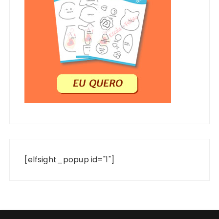
[elfsight_popup id="1"]