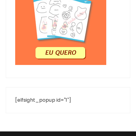
[elfsight_popup id="1"]