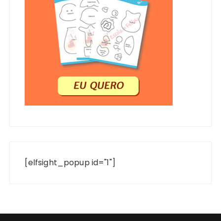
[elfsight_popup id="1"]