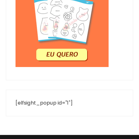
[elfsight_popup id="1"]