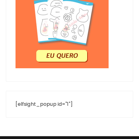
[elfsight_popup id="1"]