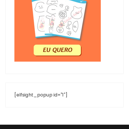
[elfsight_popup id="1"]