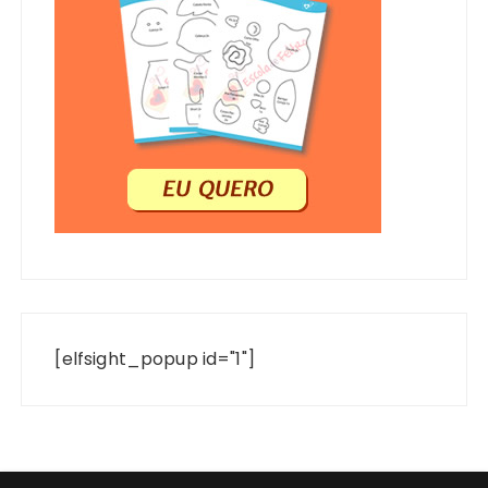
[elfsight_popup id="1"]