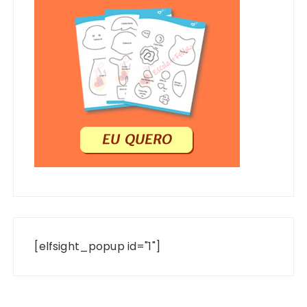
[elfsight_popup id="1"]