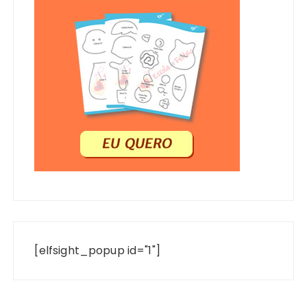
[elfsight_popup id="1"]