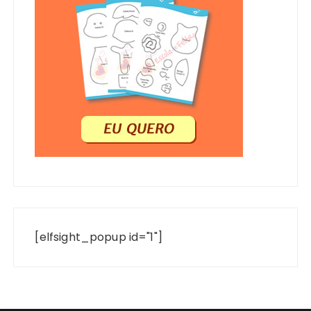
[elfsight_popup id="1"]