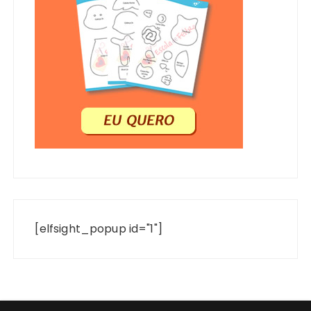
[elfsight_popup id="1"]