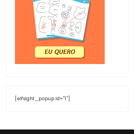
[elfsight_popup id="1"]