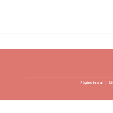
Ir
para
o
conteúdo
Página inicial
Di