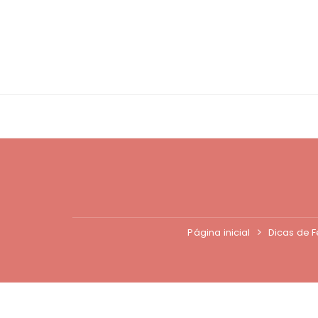
Ir
para
o
conteúdo
Página inicial
Dicas de F