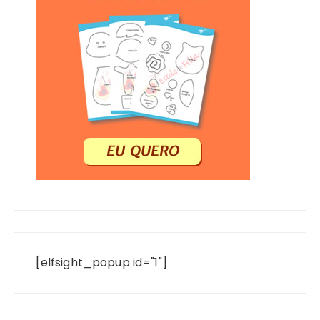
[elfsight_popup id="1"]