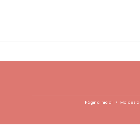
Ir
para
o
conteúdo
Página inicial
Moldes de