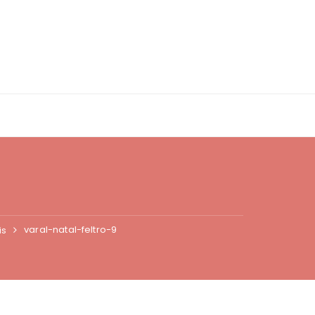
varal-natal-feltro-9
is