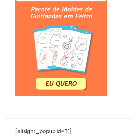
[elfsight_popup id="1"]