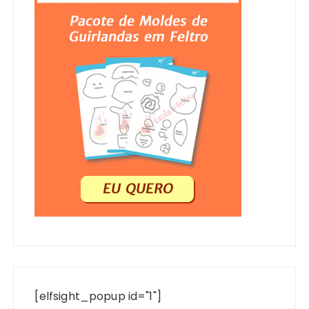
[elfsight_popup id="1"]