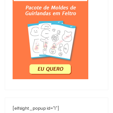
[elfsight_popup id="1"]