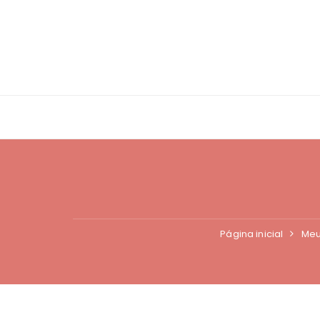
Ir
para
o
conteúdo
Página inicial
Meu