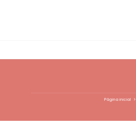
Ir
para
o
conteúdo
Página inicial