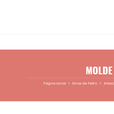
Ir
para
o
conteúdo
MOLDE
Página inicial
Dicas de Feltro
Artes