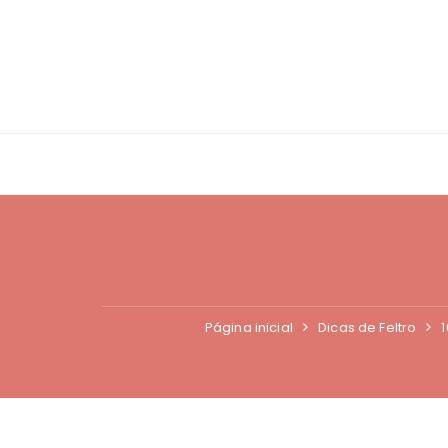
Ir
para
o
conteúdo
Página inicial
Dicas de Feltro