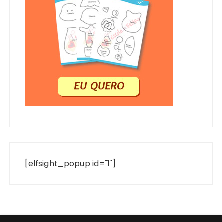
[elfsight_popup id="1"]