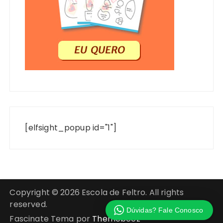
[elfsight_popup id="1"]
Copyright © 2026 Escola de Feltro. All rights
reserved.
Dúvidas? Fale Conosco
Fascinate Tema por
Themebeez