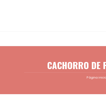
Ir
para
o
conteúdo
CACHORRO DE F
Página inici