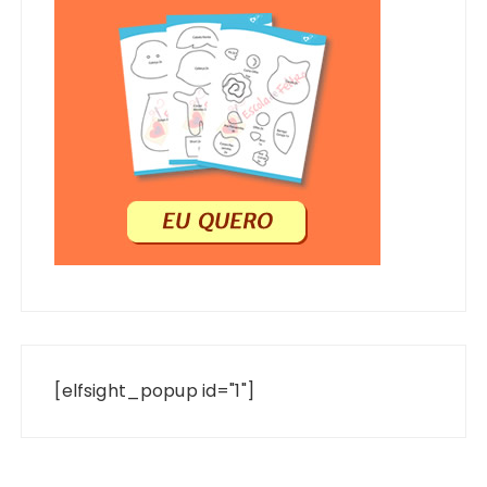
[elfsight_popup id="1"]