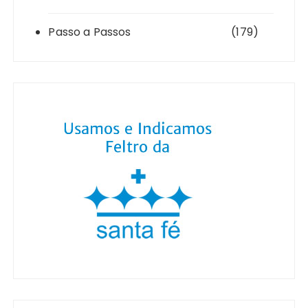
Passo a Passos
(179)