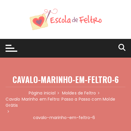
Ir
para
o
conteúdo
CAVALO-MARINHO-EM-FELTRO-6
Página inicial
Moldes de Feltro
Cavalo Marinho em Feltro: Passo a Passo com Molde
Grátis
cavalo-marinho-em-feltro-6