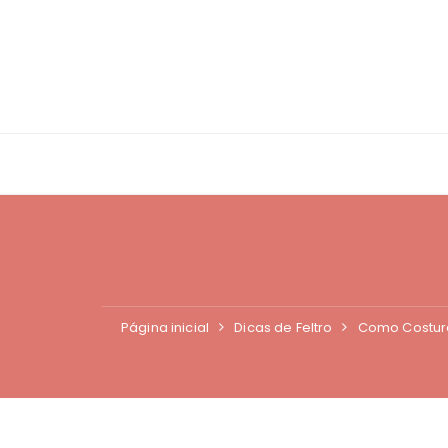
Ir
para
o
conteúdo
Página inicial
Dicas de Feltro
Como Costura