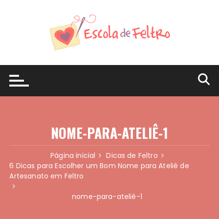
Ir
para
o
conteúdo
NOME-PARA-ATELIÊ-1
Página inicial
Dicas de Feltro
6 Dicas para Escolher um Bom Nome para Ateliê de
Artesanato em Feltro
nome-para-ateliê-1