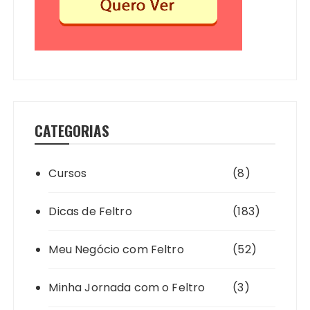
CATEGORIAS
Cursos
(8)
Dicas de Feltro
(183)
Meu Negócio com Feltro
(52)
Minha Jornada com o Feltro
(3)