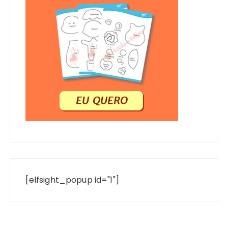
[elfsight_popup id="1"]