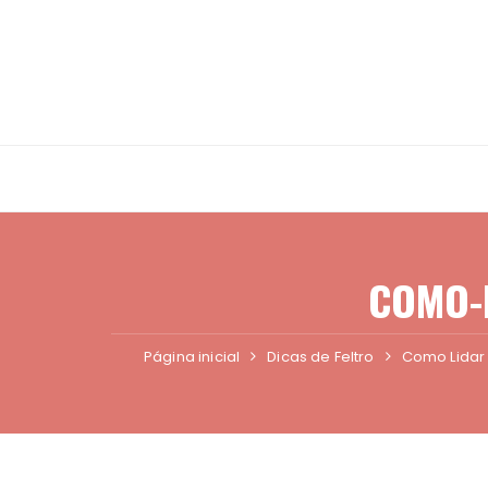
Ir
para
o
conteúdo
COMO-L
Página inicial
Dicas de Feltro
Como Lidar 