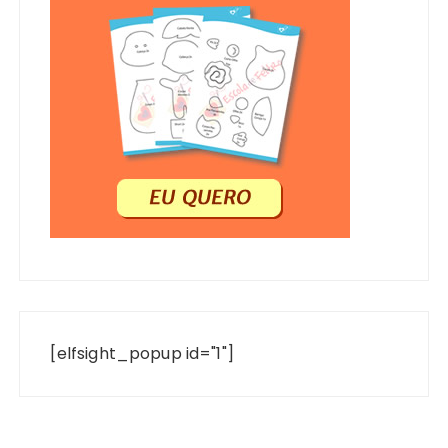
[elfsight_popup id="1"]