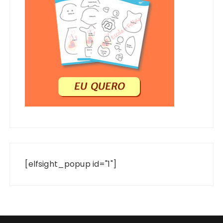
[elfsight_popup id="1"]