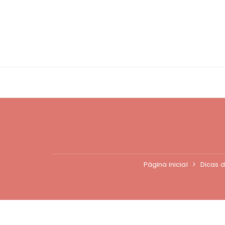
Ir
para
o
conteúdo
Página inicial
Dicas d