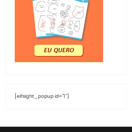
[elfsight_popup id="1"]