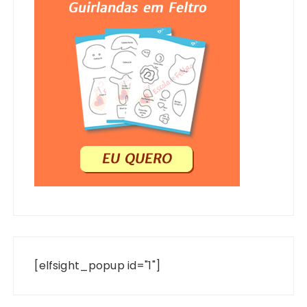
[elfsight_popup id="1"]