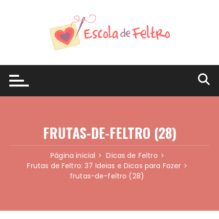
Ir
para
o
conteúdo
FRUTAS-DE-FELTRO (28)
Página inicial
Dicas de Feltro
Frutas de Feltro: 37 Ideias e Dicas para Fazer
frutas-de-feltro (28)